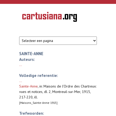
Overslaan en naar de inhoud gaan
CARTUSIANA
Geschiedenis
van de
kartuizerorde
in de
Nederlanden
SAINTE-ANNE
Auteurs:
...
Volledige referentie:
...
Sainte-Anne
,
in: Maisons de l’Ordre des Chartreux:
vues et notices, dl. 2, Montreuil-sur-Mer, 1915,
217-220, ill.
[Maisons_Sainte-Anne 1915]
Trefwoorden: