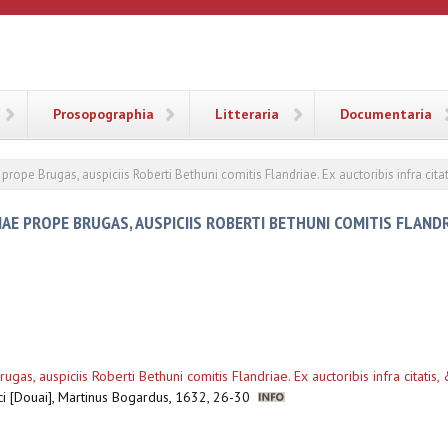
ANA
Prosopographia
Litteraria
Documentaria
prope Brugas, auspiciis Roberti Bethuni comitis Flandriae. Ex auctoribis infra cita
E PROPE BRUGAS, AUSPICIIS ROBERTI BETHUNI COMITIS FLANDRIA
gas, auspiciis Roberti Bethuni comitis Flandriae. Ex auctoribis infra citatis,
aci [Douai], Martinus Bogardus, 1632, 26-30