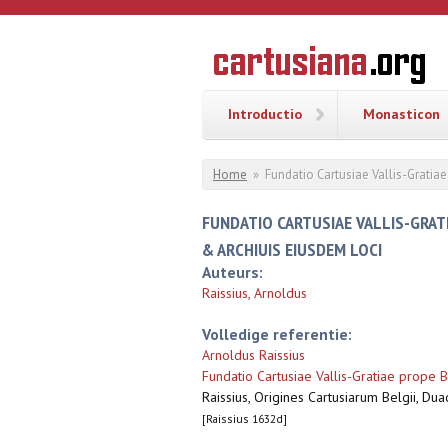
Overslaan en naar de inhoud gaan
CARTUSI
Geschiedenis
van de
kartuizerorde
in de
Nederlanden
Introductio
Monasticon
U bent hier
Home
»
Fundatio Cartusiae Vallis-Gratiae 
FUNDATIO CARTUSIAE VALLIS-GRATIA
& ARCHIUIS EIUSDEM LOCI
Auteurs:
Raissius, Arnoldus
Volledige referentie:
Arnoldus Raissius
Fundatio Cartusiae Vallis-Gratiae prope Bru
Raissius, Origines Cartusiarum Belgii, Du
[Raissius 1632d]