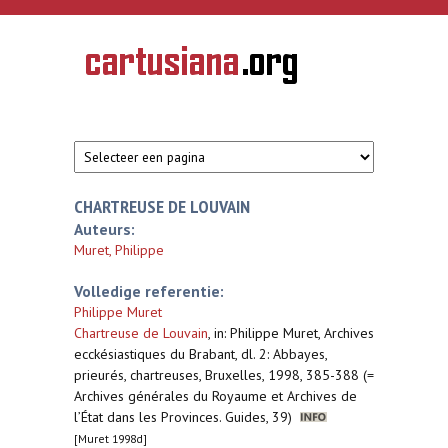
Overslaan en naar de inhoud gaan
CARTUSIANA
Geschiedenis
van de
kartuizerorde
in de
Nederlanden
CHARTREUSE DE LOUVAIN
Auteurs:
Muret, Philippe
Volledige referentie:
Philippe Muret
Chartreuse de Louvain
,
in: Philippe Muret, Archives
ecckésiastiques du Brabant, dl. 2: Abbayes,
prieurés, chartreuses, Bruxelles, 1998, 385-388 (=
Archives générales du Royaume et Archives de
l’État dans les Provinces. Guides, 39)
[Muret 1998d]