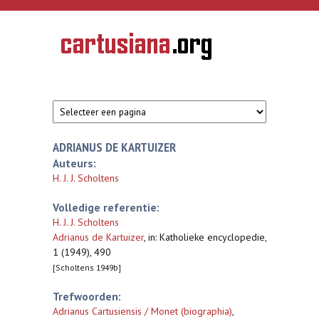
Overslaan en naar de inhoud gaan
CARTUSIANA
Geschiedenis
van de
kartuizerorde
in de
Nederlanden
ADRIANUS DE KARTUIZER
Auteurs:
H. J. J. Scholtens
Volledige referentie:
H. J. J. Scholtens
Adrianus de Kartuizer
,
in: Katholieke encyclopedie,
1 (1949), 490
[Scholtens 1949b]
Trefwoorden:
Adrianus Cartusiensis / Monet (biographia)
,