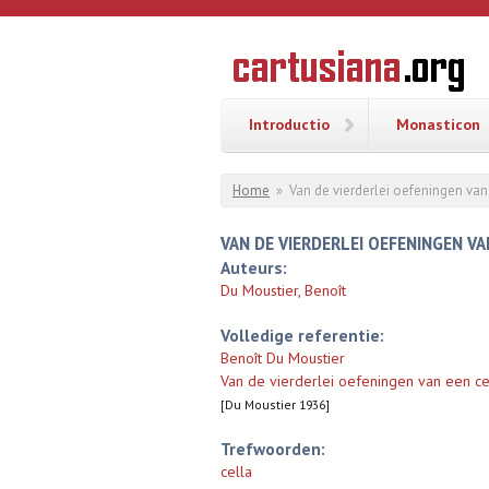
Overslaan en naar de inhoud gaan
CARTUSI
Geschiedenis
van de
kartuizerorde
in de
Nederlanden
Introductio
Monasticon
U bent hier
Home
»
Van de vierderlei oefeningen va
VAN DE VIERDERLEI OEFENINGEN V
Auteurs:
Du Moustier, Benoît
Volledige referentie:
Benoît Du Moustier
Van de vierderlei oefeningen van een c
[Du Moustier 1936]
Trefwoorden:
cella