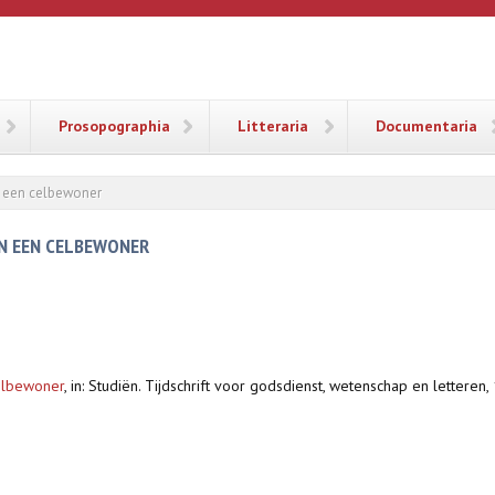
ANA
Prosopographia
Litteraria
Documentaria
n een celbewoner
AN EEN CELBEWONER
elbewoner
,
in: Studiën. Tijdschrift voor godsdienst, wetenschap en lettere