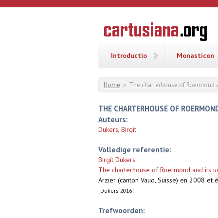
Overslaan en naar de inhoud gaan
CARTUSI
Geschiedenis
van de
kartuizerorde
in de
Nederlanden
Introductio
Monasticon
U bent hier
Home
»
The charterhouse of Roermond a
THE CHARTERHOUSE OF ROERMOND
Auteurs:
Dukers, Birgit
Volledige referentie:
Birgit Dukers
The charterhouse of Roermond and its u
Arzier (canton Vaud, Suisse) en 2008 et
[Dukers 2016]
Trefwoorden: