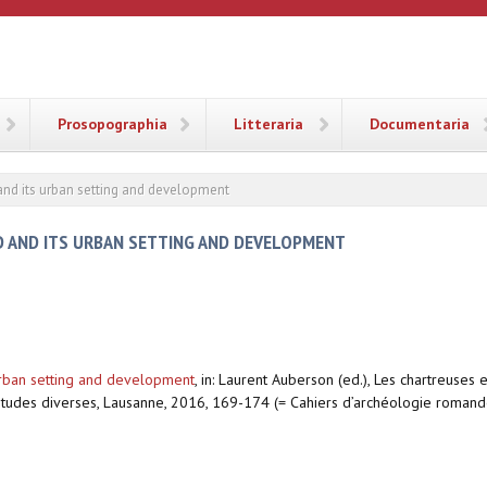
ANA
Prosopographia
Litteraria
Documentaria
nd its urban setting and development
 AND ITS URBAN SETTING AND DEVELOPMENT
rban setting and development
,
in: Laurent Auberson (ed.), Les chartreuses 
 études diverses, Lausanne, 2016, 169-174 (= Cahiers d’archéologie romand