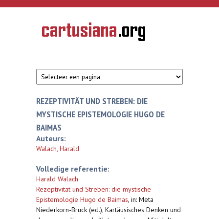
Overslaan en naar de inhoud gaan
CARTUSIANA
Geschiedenis
van de
kartuizerorde
in de
Nederlanden
REZEPTIVITÄT UND STREBEN: DIE
MYSTISCHE EPISTEMOLOGIE HUGO DE
BAIMAS
Auteurs:
Walach, Harald
Volledige referentie:
Harald Walach
Rezeptivität und Streben: die mystische
Epistemologie Hugo de Baimas
,
in: Meta
Niederkorn-Bruck (ed.), Kartäusisches Denken und