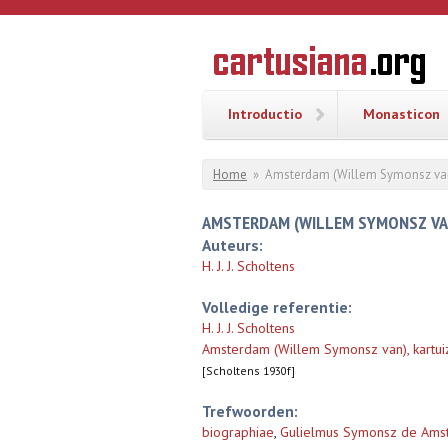
Overslaan en naar de inhoud gaan
CARTUSI
Geschiedenis
van de
kartuizerorde
in de
Nederlanden
Introductio
Monasticon
U bent hier
Home
»
Amsterdam (Willem Symonsz van), 
AMSTERDAM (WILLEM SYMONSZ VAN)
Auteurs:
H. J. J. Scholtens
Volledige referentie:
H. J. J. Scholtens
Amsterdam (Willem Symonsz van), kartuiz
[Scholtens 1930f]
Trefwoorden:
biographiae
,
Gulielmus Symonsz de Amste