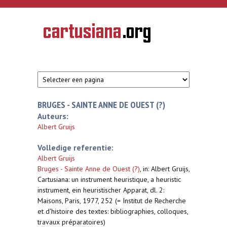
Overslaan en naar de inhoud gaan
CARTUSIANA
Geschiedenis
van de
kartuizerorde
in de
Nederlanden
BRUGES - SAINTE ANNE DE OUEST (?)
Auteurs:
Albert Gruijs
Volledige referentie:
Albert Gruijs
Bruges - Sainte Anne de Ouest (?)
,
in: Albert Gruijs,
Cartusiana: un instrument heuristique, a heuristic
instrument, ein heuristischer Apparat, dl. 2:
Maisons, Paris, 1977, 252 (= Institut de Recherche
et d'histoire des textes: bibliographies, colloques,
travaux préparatoires)