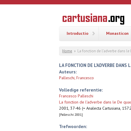
Overslaan en naar de inhoud gaan
CARTUSI
Geschiedenis
van de
kartuizerorde
in de
Nederlanden
Introductio
Monasticon
U bent hier
Home
»
La fonction de l'adverbe dans le
LA FONCTION DE L'ADVERBE DANS 
Auteurs:
Palleschi, Francesco
Volledige referentie:
Francesco Palleschi
La fonction de l'adverbe dans le De quad
2001, 37-46 (= Analecta Cartusiana, 157
[Palleschi 2001]
Trefwoorden: