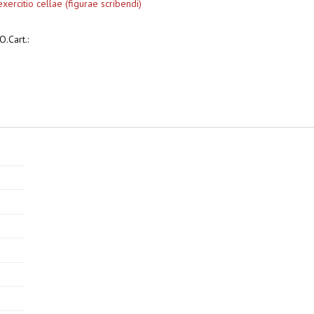
xercitio cellae (figurae scribendi)
.Cart.: