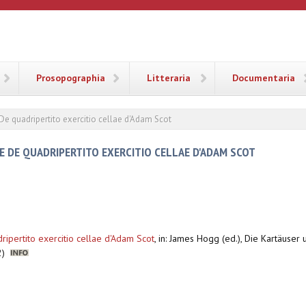
ANA
Prosopographia
Litteraria
Documentaria
 De quadripertito exercitio cellae d'Adam Scot
LE DE QUADRIPERTITO EXERCITIO CELLAE D'ADAM SCOT
ripertito exercitio cellae d'Adam Scot
,
in: James Hogg (ed.), Die Kartäuser u
:2)