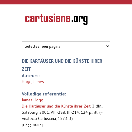
Overslaan en naar de inhoud gaan
CARTUSIANA
Geschiedenis
van de
kartuizerorde
in de
Nederlanden
DIE KARTÄUSER UND DIE KÜNSTE IHRER
ZEIT
Auteurs:
Hogg, James
Volledige referentie:
James Hogg
Die Kartäuser und die Künste ihrer Zeit
,
3 dln.,
Salzburg, 2001, VIII-288, III-214, 124 p., ill. (=
Analecta Cartusiana, 157:1-3)
[Hogg 2001b]