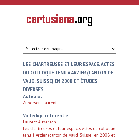
Overslaan en naar de inhoud gaan
CARTUSIANA
Geschiedenis
van de
kartuizerorde
in de
Nederlanden
LES CHARTREUSES ET LEUR ESPACE. ACTES
DU COLLOQUE TENU À ARZIER (CANTON DE
VAUD, SUISSE) EN 2008 ET ÉTUDES
DIVERSES
Auteurs:
Auberson, Laurent
Volledige referentie:
Laurent Auberson
Les chartreuses et leur espace. Actes du colloque
tenu à Arzier (canton de Vaud, Suisse) en 2008 et