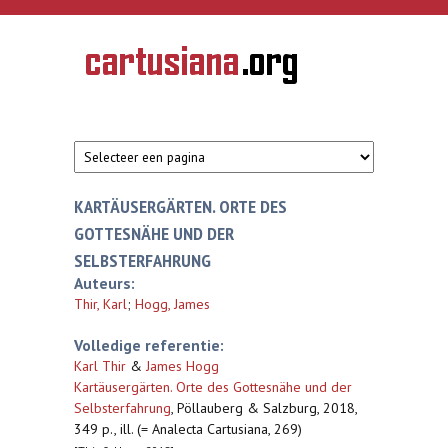
Overslaan en naar de inhoud gaan
CARTUSIANA
Geschiedenis
van de
kartuizerorde
in de
Nederlanden
KARTÄUSERGÄRTEN. ORTE DES
GOTTESNÄHE UND DER
SELBSTERFAHRUNG
Auteurs:
Thir, Karl
;
Hogg, James
Volledige referentie:
Karl Thir
&
James Hogg
Kartäusergärten. Orte des Gottesnähe und der
Selbsterfahrung
,
Pöllauberg & Salzburg, 2018,
349 p., ill. (= Analecta Cartusiana, 269)