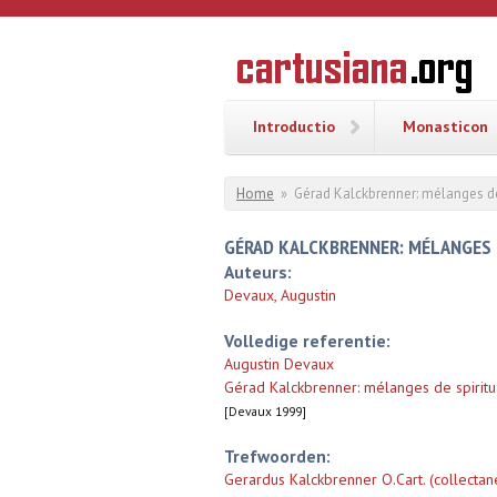
Overslaan en naar de inhoud gaan
CARTUSI
Geschiedenis
van de
kartuizerorde
in de
Nederlanden
Introductio
Monasticon
U bent hier
Home
»
Gérad Kalckbrenner: mélanges de s
GÉRAD KALCKBRENNER: MÉLANGES D
Auteurs:
Devaux, Augustin
Volledige referentie:
Augustin Devaux
Gérad Kalckbrenner: mélanges de spiritual
[Devaux 1999]
Trefwoorden:
Gerardus Kalckbrenner O.Cart. (collectane