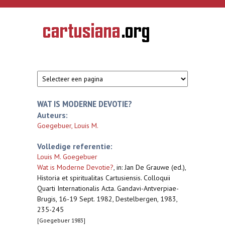
Overslaan en naar de inhoud gaan
CARTUSIANA
Geschiedenis
van de
kartuizerorde
in de
Nederlanden
WAT IS MODERNE DEVOTIE?
Auteurs:
Goegebuer, Louis M.
Volledige referentie:
Louis M. Goegebuer
Wat is Moderne Devotie?
,
in: Jan De Grauwe (ed.),
Historia et spiritualitas Cartusiensis. Colloquii
Quarti Internationalis Acta. Gandavi-Antverpiae-
Brugis, 16-19 Sept. 1982, Destelbergen, 1983,
235-245
[Goegebuer 1983]