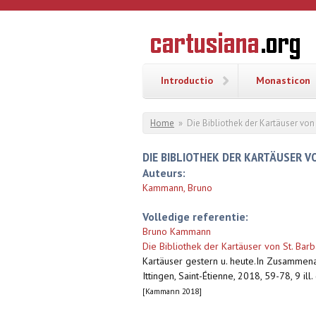
Overslaan en naar de inhoud gaan
CARTUSI
Geschiedenis
van de
kartuizerorde
in de
Nederlanden
Introductio
Monasticon
U bent hier
Home
»
Die Bibliothek der Kartäuser von 
DIE BIBLIOTHEK DER KARTÄUSER VO
Auteurs:
Kammann, Bruno
Volledige referentie:
Bruno Kammann
Die Bibliothek der Kartäuser von St. Barb
Kartäuser gestern u. heute.In Zusammena
Ittingen, Saint-Étienne, 2018, 59-78, 9 ill
[Kammann 2018]