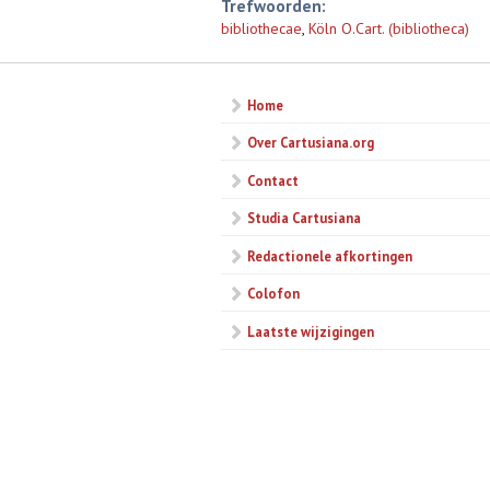
Trefwoorden:
bibliothecae
,
Köln O.Cart. (bibliotheca)
Home
Over Cartusiana.org
Contact
Studia Cartusiana
Redactionele afkortingen
Colofon
Laatste wijzigingen