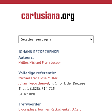
Overslaan en naar de inhoud gaan
CARTUSIANA
Geschiedenis
van de
kartuizerorde
in de
Nederlanden
JOHANN RECKSCHENKEL
Auteurs:
Müller, Michael Franz Joseph
Volledige referentie:
Michael Franz Jose Müller
Johann Reckschenkel
,
in: Chronik der Diözese
Trier, 1 (1828), 714-715
[Müller 1828]
Trefwoorden:
biographiae
,
Joannes Reckschenkel O.Cart.