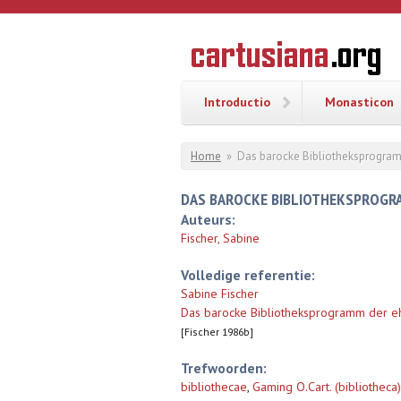
Overslaan en naar de inhoud gaan
CARTUSI
Geschiedenis
van de
kartuizerorde
in de
Nederlanden
Introductio
Monasticon
U bent hier
Home
»
Das barocke Bibliotheksprogram
DAS BAROCKE BIBLIOTHEKSPROGR
Auteurs:
Fischer, Sabine
Volledige referentie:
Sabine Fischer
Das barocke Bibliotheksprogramm der e
[Fischer 1986b]
Trefwoorden:
bibliothecae
,
Gaming O.Cart. (bibliotheca)