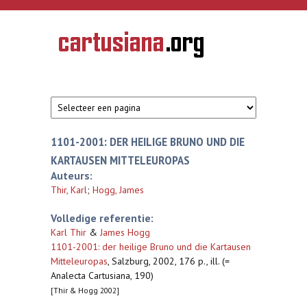
Overslaan en naar de inhoud gaan
CARTUSIANA
Geschiedenis
van de
kartuizerorde
in de
Nederlanden
1101-2001: DER HEILIGE BRUNO UND DIE
KARTAUSEN MITTELEUROPAS
Auteurs:
Thir, Karl
;
Hogg, James
Volledige referentie:
Karl Thir
&
James Hogg
1101-2001: der heilige Bruno und die Kartausen
Mitteleuropas
,
Salzburg, 2002, 176 p., ill. (=
Analecta Cartusiana, 190)
[Thir & Hogg 2002]