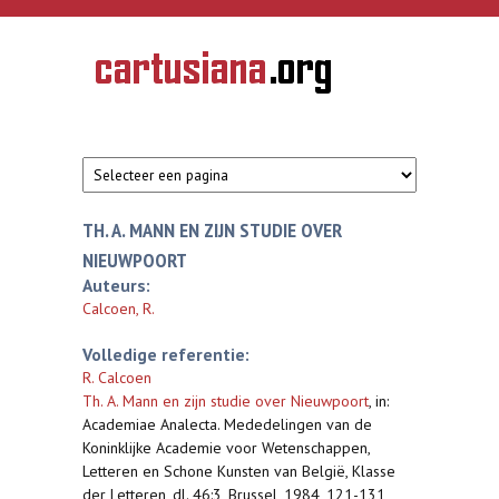
Overslaan en naar de inhoud gaan
CARTUSIANA
Geschiedenis
van de
kartuizerorde
in de
Nederlanden
TH. A. MANN EN ZIJN STUDIE OVER
NIEUWPOORT
Auteurs:
Calcoen, R.
Volledige referentie:
R. Calcoen
Th. A. Mann en zijn studie over Nieuwpoort
,
in:
Academiae Analecta. Mededelingen van de
Koninklijke Academie voor Wetenschappen,
Letteren en Schone Kunsten van België, Klasse
der Letteren, dl. 46:3, Brussel, 1984, 121-131