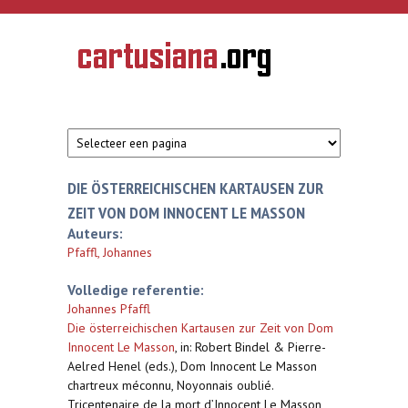
Overslaan en naar de inhoud gaan
CARTUSIANA
Geschiedenis
van de
kartuizerorde
in de
Nederlanden
DIE ÖSTERREICHISCHEN KARTAUSEN ZUR
ZEIT VON DOM INNOCENT LE MASSON
Auteurs:
Pfaffl, Johannes
Volledige referentie:
Johannes Pfaffl
Die österreichischen Kartausen zur Zeit von Dom
Innocent Le Masson
,
in: Robert Bindel & Pierre-
Aelred Henel (eds.), Dom Innocent Le Masson
chartreux méconnu, Noyonnais oublié.
Tricentenaire de la mort d’Innocent Le Masson