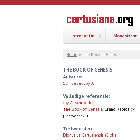
Overslaan en naar de inhoud gaan
CARTUSI
Geschiedenis
van de
kartuizerorde
in de
Nederlanden
Introductio
Monasticon
U bent hier
Home
»
The Book of Genesis
THE BOOK OF GENESIS
Auteurs:
Schroeder, Joy A.
Volledige referentie:
Joy A. Schroeder
The Book of Genesis
,
Grand Rapids (MI), 
[Schroeder 2015]
Trefwoorden:
Dionysius Cartusiensis (Biblia)