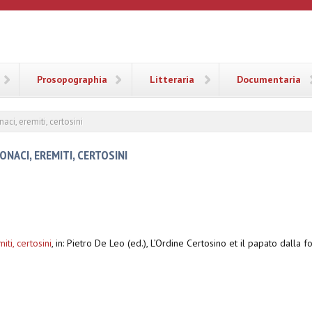
ANA
Prosopographia
Litteraria
Documentaria
aci, eremiti, certosini
NACI, EREMITI, CERTOSINI
ti, certosini
,
in: Pietro De Leo (ed.), L’Ordine Certosino et il papato dalla 