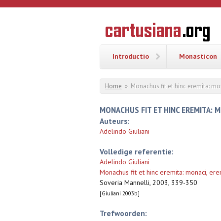
Overslaan en naar de inhoud gaan
CARTUSI
Geschiedenis
van de
kartuizerorde
in de
Nederlanden
Introductio
Monasticon
U bent hier
Home
»
Monachus fit et hinc eremita: mon
MONACHUS FIT ET HINC EREMITA: MO
Auteurs:
Adelindo Giuliani
Volledige referentie:
Adelindo Giuliani
Monachus fit et hinc eremita: monaci, eremi
Soveria Mannelli, 2003, 339-350
[Giuliani 2003b]
Trefwoorden: