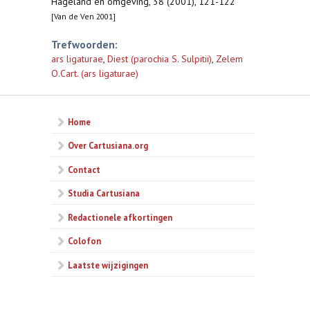
Hageland en omgeving, 38 (2001), 121-122
[Van de Ven 2001]
Trefwoorden:
ars ligaturae
,
Diest (parochia S. Sulpitii)
,
Zelem
O.Cart. (ars ligaturae)
Home
Over Cartusiana.org
Contact
Studia Cartusiana
Redactionele afkortingen
Colofon
Laatste wijzigingen