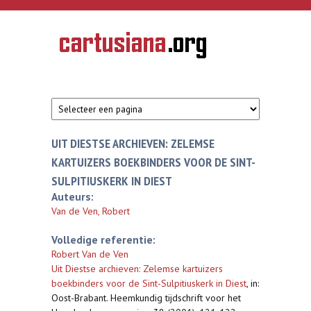
Overslaan en naar de inhoud gaan
CARTUSIANA
Geschiedenis
van de
kartuizerorde
in de
Nederlanden
UIT DIESTSE ARCHIEVEN: ZELEMSE
KARTUIZERS BOEKBINDERS VOOR DE SINT-
SULPITIUSKERK IN DIEST
Auteurs:
Van de Ven, Robert
Volledige referentie:
Robert Van de Ven
Uit Diestse archieven: Zelemse kartuizers
boekbinders voor de Sint-Sulpitiuskerk in Diest
,
in:
Oost-Brabant. Heemkundig tijdschrift voor het