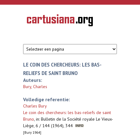
Overslaan en naar de inhoud gaan
CARTUSIANA
Geschiedenis
van de
kartuizerorde
in de
Nederlanden
LE COIN DES CHERCHEURS: LES BAS-
RELIEFS DE SAINT BRUNO
Auteurs:
Bury, Charles
Volledige referentie:
Charles Bury
Le coin des chercheurs: les bas-reliefs de saint
Bruno
,
in: Bulletin de la Société royale Le Vieux-
Liège, 6 / 144 (1964), 344
[Bury 1964]