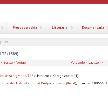
ANA
Prosopographia
Litteraria
Documentaria
 (1589)
TE (1589)
<< Eerste
< Vorige
Volgende >
Laatste >>
artusiana.org/node/342
> Interieur > Koorgestoelte [1].
l,
Koninklijk Instituut voor het Kustpatrimonium (BALat)
, object. nr. 10056681