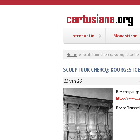
Overslaan en naar de inhoud gaan
CARTUSI
Geschiedenis
van de
kartuizerorde
in de
Nederlanden
Introductio
Monasticon
U bent hier
Home
»
Sculptuur Chercq: Koorgestoelte
SCULPTUUR CHERCQ: KOORGESTOEL
21
van
26
Beschrijving:
http://www.c
Bron
: Brusse