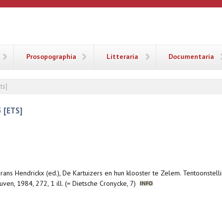
ANA
Prosopographia
Litteraria
Documentaria
ts]
 [ETS]
 Frans Hendrickx (ed.), De Kartuizers en hun klooster te Zelem. Tentoonste
en, 1984, 272, 1 ill. (= Dietsche Cronycke, 7)