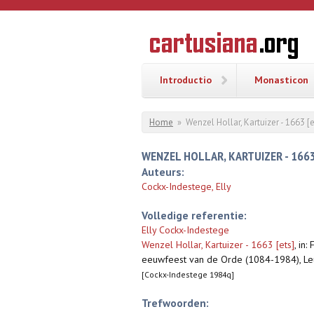
Overslaan en naar de inhoud gaan
CARTUSI
Geschiedenis
van de
kartuizerorde
in de
Nederlanden
Introductio
Monasticon
U bent hier
Home
»
Wenzel Hollar, Kartuizer - 1663 [e
WENZEL HOLLAR, KARTUIZER - 1663
Auteurs:
Cockx-Indestege, Elly
Volledige referentie:
Elly Cockx-Indestege
Wenzel Hollar, Kartuizer - 1663 [ets]
,
in:
eeuwfeest van de Orde (1084-1984), Leuv
[Cockx-Indestege 1984q]
Trefwoorden: