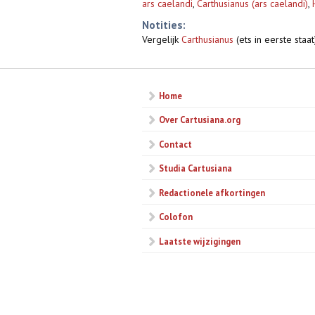
ars caelandi
,
Carthusianus (ars caelandi)
,
Notities:
Vergelijk
Carthusianus
(ets in eerste staa
Home
Over Cartusiana.org
Contact
Studia Cartusiana
Redactionele afkortingen
Colofon
Laatste wijzigingen