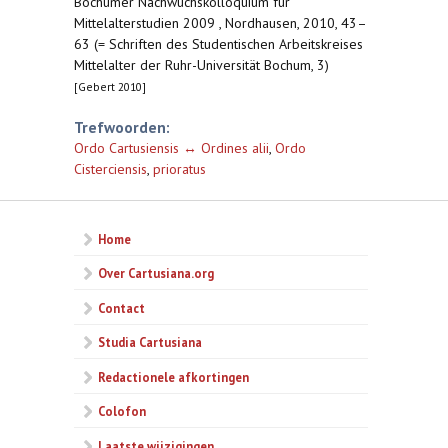
Bochumer Nachwuchskolloquium für
Mittelalterstudien 2009 , Nordhausen, 2010, 43–
63 (= Schriften des Studentischen Arbeitskreises
Mittelalter der Ruhr-Universität Bochum, 3)
[Gebert 2010]
Trefwoorden:
Ordo Cartusiensis ↔ Ordines alii
,
Ordo
Cisterciensis
,
prioratus
Home
Over Cartusiana.org
Contact
Studia Cartusiana
Redactionele afkortingen
Colofon
Laatste wijzigingen