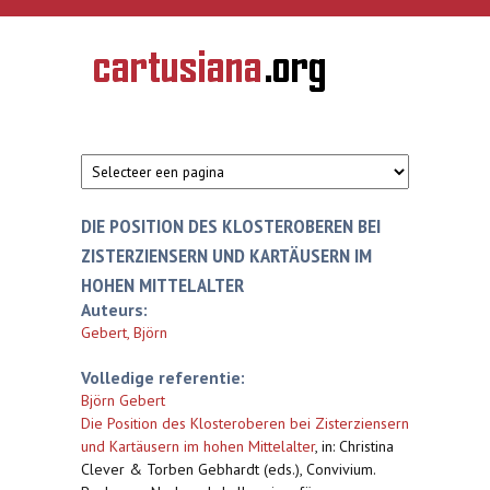
Overslaan en naar de inhoud gaan
CARTUSIANA
Geschiedenis
van de
kartuizerorde
in de
Nederlanden
DIE POSITION DES KLOSTEROBEREN BEI
ZISTERZIENSERN UND KARTÄUSERN IM
HOHEN MITTELALTER
Auteurs:
Gebert, Björn
Volledige referentie:
Björn Gebert
Die Position des Klosteroberen bei Zisterziensern
und Kartäusern im hohen Mittelalter
,
in: Christina
Clever & Torben Gebhardt (eds.), Convivium.