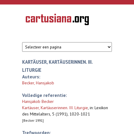
Overslaan en naar de inhoud gaan
CARTUSIANA
Geschiedenis
van de
kartuizerorde
in de
Nederlanden
KARTÄUSER, KARTÄUSERINNEN. III.
LITURGIE
Auteurs:
Becker, Hansjakob
Volledige referentie:
Hansjakob Becker
Kartäuser, Kartäuserinnen. III. Liturgie
,
in: Lexikon
des Mittelalters, 5 (1991), 1020-1021
[Becker 1991]
Trefwoorden: