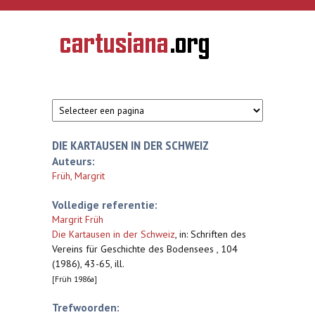
Overslaan en naar de inhoud gaan
CARTUSIANA
Geschiedenis
van de
kartuizerorde
in de
Nederlanden
DIE KARTAUSEN IN DER SCHWEIZ
Auteurs:
Früh, Margrit
Volledige referentie:
Margrit Früh
Die Kartausen in der Schweiz
,
in: Schriften des
Vereins für Geschichte des Bodensees , 104
(1986), 43-65, ill.
[Früh 1986a]
Trefwoorden: