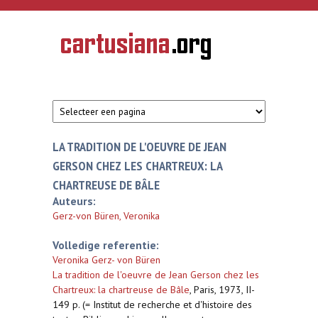
Overslaan en naar de inhoud gaan
CARTUSIANA
Geschiedenis
van de
kartuizerorde
in de
Nederlanden
LA TRADITION DE L'OEUVRE DE JEAN
GERSON CHEZ LES CHARTREUX: LA
CHARTREUSE DE BÂLE
Auteurs:
Gerz-von Büren, Veronika
Volledige referentie:
Veronika Gerz- von Büren
La tradition de l'oeuvre de Jean Gerson chez les
Chartreux: la chartreuse de Bâle
,
Paris, 1973, II-
149 p. (= Institut de recherche et d'histoire des