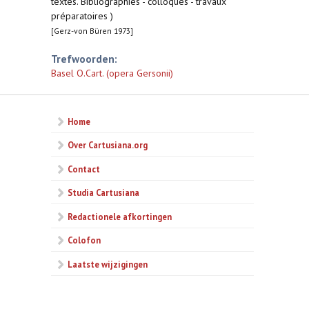
textes. Bibliographies - colloques - travaux
préparatoires )
[Gerz-von Büren 1973]
Trefwoorden:
Basel O.Cart. (opera Gersonii)
Home
Over Cartusiana.org
Contact
Studia Cartusiana
Redactionele afkortingen
Colofon
Laatste wijzigingen