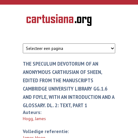
Overslaan en naar de inhoud gaan
CARTUSIANA
Geschiedenis
van de
kartuizerorde
in de
Nederlanden
THE SPECULUM DEVOTORUM OF AN
ANONYMOUS CARTHUSIAN OF SHEEN,
EDITED FROM THE MANUSCRIPTS
CAMBRIDGE UNIVERSITY LIBRARY GG.1.6
AND FOYLE, WITH AN INTRODUCTION AND A
GLOSSARY. DL. 2: TEXT, PART 1
Auteurs:
Hogg, James
Volledige referentie:
James Hogg