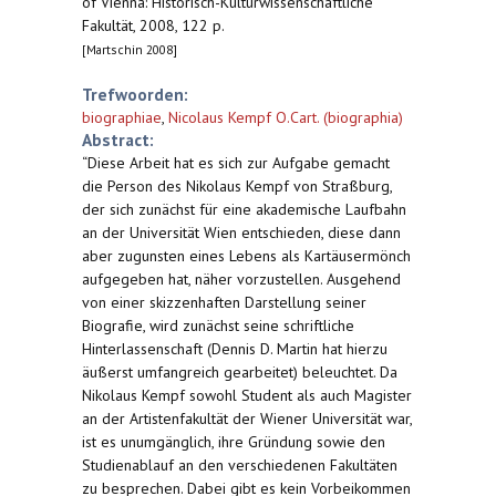
of Vienna: Historisch-Kulturwissenschaftliche
Fakultät, 2008, 122 p.
[Martschin 2008]
Trefwoorden:
biographiae
,
Nicolaus Kempf O.Cart. (biographia)
Abstract:
“Diese Arbeit hat es sich zur Aufgabe gemacht
die Person des Nikolaus Kempf von Straßburg,
der sich zunächst für eine akademische Laufbahn
an der Universität Wien entschieden, diese dann
aber zugunsten eines Lebens als Kartäusermönch
aufgegeben hat, näher vorzustellen. Ausgehend
von einer skizzenhaften Darstellung seiner
Biografie, wird zunächst seine schriftliche
Hinterlassenschaft (Dennis D. Martin hat hierzu
äußerst umfangreich gearbeitet) beleuchtet. Da
Nikolaus Kempf sowohl Student als auch Magister
an der Artistenfakultät der Wiener Universität war,
ist es unumgänglich, ihre Gründung sowie den
Studienablauf an den verschiedenen Fakultäten
zu besprechen. Dabei gibt es kein Vorbeikommen