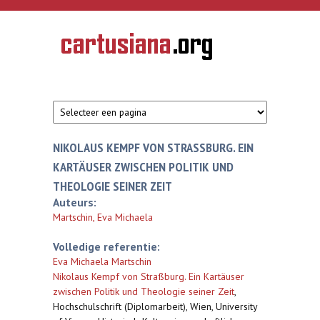
Overslaan en naar de inhoud gaan
CARTUSIANA
Geschiedenis
van de
kartuizerorde
in de
Nederlanden
NIKOLAUS KEMPF VON STRASSBURG. EIN K
ARTÄUSER ZWISCHEN POLITIK UND T
HEOLOGIE SEINER ZEIT
Auteurs:
Martschin, Eva Michaela
Volledige referentie:
Eva Michaela Martschin
Nikolaus Kempf von Straßburg. Ein Kartäuser
zwischen Politik und Theologie seiner Zeit
,
Hochschulschrift (Diplomarbeit), Wien, University