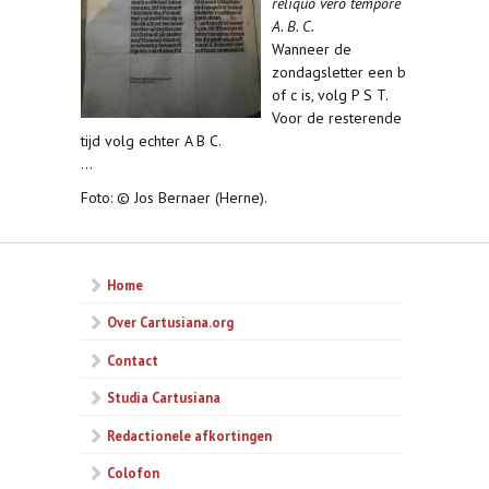
reliquo vero tempore
A. B. C.
Wanneer de
zondagsletter een b
of c is, volg P S T.
Voor de resterende
tijd volg echter A B C.
...
Foto: © Jos Bernaer (Herne).
Home
Over Cartusiana.org
Contact
Studia Cartusiana
Redactionele afkortingen
Colofon