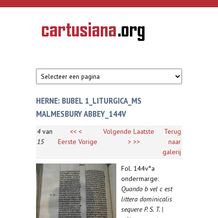
Overslaan en naar de inhoud gaan
CARTUSIANA
Geschiedenis
van de
kartuizerorde
in de
Nederlanden
HERNE: BIJBEL 1_LITURGICA_MS
MALMESBURY ABBEY_144V
4
van
<<
<
Volgende
Laatste
Terug
15
Eerste
Vorige
>
>>
naar
galerij
Fol. 144v°a
ondermarge:
Quando b vel c est
littera dominicalis
sequere P. S. T. |