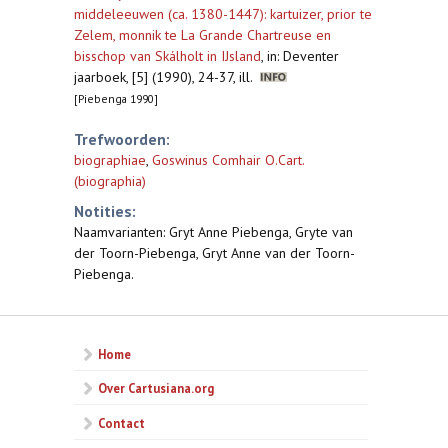
middeleeuwen (ca. 1380-1447): kartuizer, prior te
Zelem, monnik te La Grande Chartreuse en
bisschop van Skálholt in IJsland
,
in: Deventer
jaarboek, [5] (1990), 24-37, ill.
[Piebenga 1990]
Trefwoorden:
biographiae
,
Goswinus Comhair O.Cart.
(biographia)
Notities:
Naamvarianten: Gryt Anne Piebenga, Gryte van
der Toorn-Piebenga, Gryt Anne van der Toorn-
Piebenga.
Home
Over Cartusiana.org
Contact