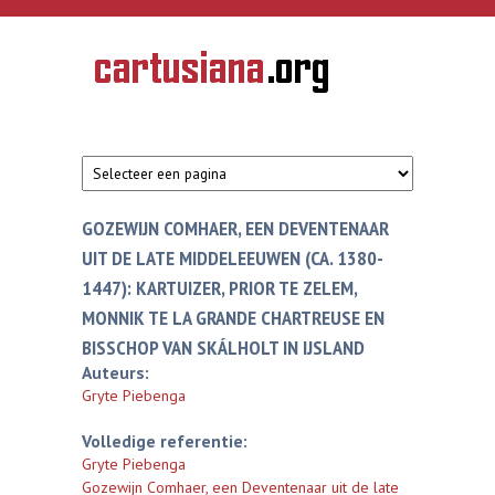
Overslaan en naar de inhoud gaan
CARTUSIANA
Geschiedenis
van de
kartuizerorde
in de
Nederlanden
GOZEWIJN COMHAER, EEN DEVENTENAAR
UIT DE LATE MIDDELEEUWEN (CA. 1380-
1447): KARTUIZER, PRIOR TE ZELEM,
MONNIK TE LA GRANDE CHARTREUSE EN
BISSCHOP VAN SKÁLHOLT IN IJSLAND
Auteurs:
Gryte Piebenga
Volledige referentie:
Gryte Piebenga
Gozewijn Comhaer, een Deventenaar uit de late