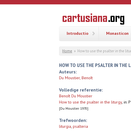
Overslaan en naar de inhoud gaan
CARTUSI
Geschiedenis
van de
kartuizerorde
in de
Nederlanden
Introductio
Monasticon
U bent hier
Home
»
How to use the psalter in the litu
HOW TO USE THE PSALTER IN THE 
Auteurs:
Du Moustier, Benoît
Volledige referentie:
Benoît Du Moustier
How to use the psalter in the liturgy
,
in: 
[Du Moustier 1970]
Trefwoorden:
liturgia
,
psalteria