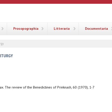
ANA
Prosopographia
Litteraria
Documentaria
rgy
LITURGY
Pax. The review of the Benedictines of Prinknash, 60 (1970), 1-7