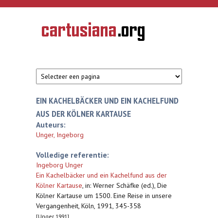
Overslaan en naar de inhoud gaan
CARTUSIANA
Geschiedenis
van de
kartuizerorde
in de
Nederlanden
EIN KACHELBÄCKER UND EIN KACHELFUND
AUS DER KÖLNER KARTAUSE
Auteurs:
Unger, Ingeborg
Volledige referentie:
Ingeborg Unger
Ein Kachelbäcker und ein Kachelfund aus der
Kölner Kartause
,
in: Werner Schäfke (ed.), Die
Kölner Kartause um 1500. Eine Reise in unsere
Vergangenheit, Köln, 1991, 345-358
[Unger 1991]