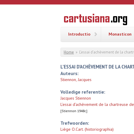
Overslaan en naar de inhoud gaan
CARTUSI
Geschiedenis
van de
kartuizerorde
in de
Nederlanden
Introductio
Monasticon
U bent hier
Home
»
L’essai d’achèvement de la chart
L’ESSAI D’ACHÈVEMENT DE LA CHAR
Auteurs:
Stiennon, Jacques
Volledige referentie:
Jacques Stiennon
L’essai d’achèvement de la chartreuse d
[Stiennon 1948c]
Trefwoorden:
Liège O.Cart. (historiographia)