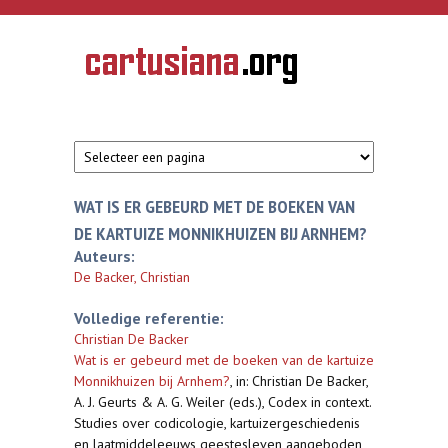
Overslaan en naar de inhoud gaan
CARTUSIANA
Geschiedenis
van de
kartuizerorde
in de
Nederlanden
WAT IS ER GEBEURD MET DE BOEKEN VAN
DE KARTUIZE MONNIKHUIZEN BIJ ARNHEM?
Auteurs:
De Backer, Christian
Volledige referentie:
Christian De Backer
Wat is er gebeurd met de boeken van de kartuize
Monnikhuizen bij Arnhem?
,
in: Christian De Backer,
A. J. Geurts & A. G. Weiler (eds.), Codex in context.
Studies over codicologie, kartuizergeschiedenis
en laatmiddeleeuws geestesleven aangeboden