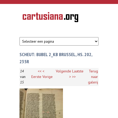
Overslaan en naar de inhoud gaan
CARTUSIANA
Geschiedenis
van de
kartuizerorde
in de
Nederlanden
SCHEUT: BIJBEL 2_KB BRUSSEL, HS. 202,
235R
14
<<
<
Volgende
Laatste
Terug
van
Eerste
Vorige
>
>>
naar
15
galerij