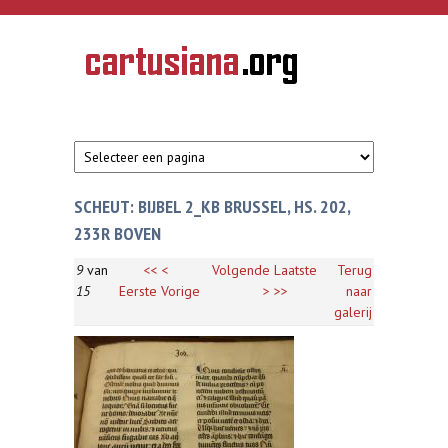
Overslaan en naar de inhoud gaan
CARTUSIANA
Geschiedenis
van de
kartuizerorde
in de
Nederlanden
SCHEUT: BIJBEL 2_KB BRUSSEL, HS. 202,
233R BOVEN
9
van
<<
<
Volgende
Laatste
Terug
15
Eerste
Vorige
>
>>
naar
galerij