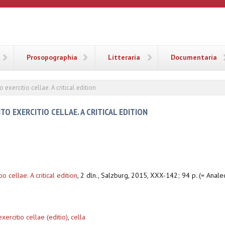
ANA
Prosopographia
Litteraria
Documentaria
exercitio cellae. A critical edition
O EXERCITIO CELLAE. A CRITICAL EDITION
 cellae. A critical edition
,
2 dln., Salzburg, 2015, XXX-142; 94 p. (= Anale
xercitio cellae (editio)
,
cella