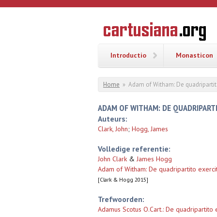
Overslaan en naar de inhoud gaan
CARTUSI
Geschiedenis
van de
kartuizerorde
in de
Nederlanden
Introductio
Monasticon
U bent hier
Home
»
Adam of Witham: De quadripartito 
ADAM OF WITHAM: DE QUADRIPARTIT
Auteurs:
Clark, John
;
Hogg, James
Volledige referentie:
John Clark
&
James Hogg
Adam of Witham: De quadripartito exercitio
[Clark & Hogg 2015]
Trefwoorden:
Adamus Scotus O.Cart.: De quadripartito e