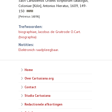
Sacri Cartusiensis Ordinis scriptorum catalogus,
Coloniae [Köln], Antonius Hieratus, 1609, 149-
150
[Petreius 1609ll]
Trefwoorden:
biographiae
,
Jacobus de Gruitrode O.Cart.
(biographia)
Notities:
Elektronich raadpleegbaar
.
Home
Over Cartusiana.org
Contact
Studia Cartusiana
Redactionele afkortingen