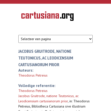
Overslaan en naar de inhoud gaan
CARTUSIANA
Geschiedenis
van de
kartuizerorde
in de
Nederlanden
JACOBUS GRUITRODE, NATIONE
TEUTONICUS, AC LEODICENSIUM
CARTUSIANORUM PRIOR
Auteurs:
Theodorus Petreius
Volledige referentie:
Theodorus Petreius
Jacobus Gruitrode, natione Teutonicus, ac
Leodicensium cartusianorum prior
,
in: Theodorus
Petreius, Bibliotheca Cartusiana sive illustrium