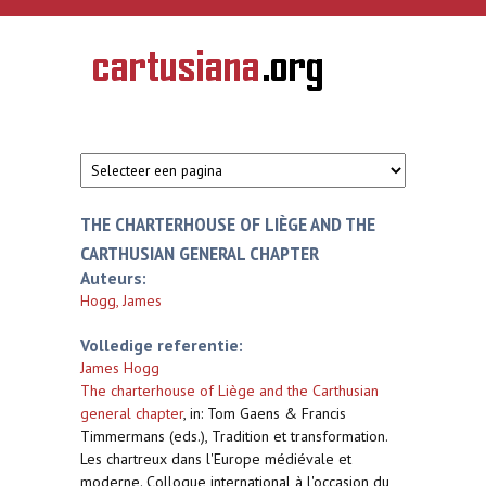
Overslaan en naar de inhoud gaan
CARTUSIANA
Geschiedenis
van de
kartuizerorde
in de
Nederlanden
THE CHARTERHOUSE OF LIÈGE AND THE
CARTHUSIAN GENERAL CHAPTER
Auteurs:
Hogg, James
Volledige referentie:
James Hogg
The charterhouse of Liège and the Carthusian
general chapter
,
in: Tom Gaens & Francis
Timmermans (eds.), Tradition et transformation.
Les chartreux dans l'Europe médiévale et
moderne. Colloque international à l'occasion du