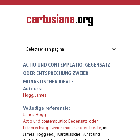
Overslaan en naar de inhoud gaan
CARTUSIANA
Geschiedenis
van de
kartuizerorde
in de
Nederlanden
ACTIO UND CONTEMPLATIO: GEGENSATZ
ODER ENTSPRECHUNG ZWEIER
MONASTISCHER IDEALE
Auteurs:
Hogg, James
Volledige referentie:
James Hogg
Actio und contemplatio: Gegensatz oder
Entsprechung zweier monastischer Ideale
,
in:
James Hogg (ed.), Kartäusische Kunst und