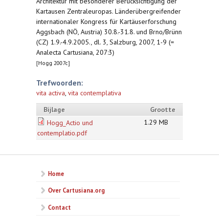
Architektur mit besonderer Berücksichtigung der
Kartausen Zentraleuropas. Länderübergreifender
internationaler Kongress für Kartäuserforschung
Aggsbach (NÖ, Austria) 30.8.-31.8. und Brno/Brünn
(CZ) 1.9.-4.9.2005., dl. 3, Salzburg, 2007, 1-9 (=
Analecta Cartusiana, 207:3)
[Hogg 2007c]
Trefwoorden:
vita activa
,
vita contemplativa
Bijlage
Grootte
1.29 MB
Hogg_Actio und
contemplatio.pdf
Home
Over Cartusiana.org
Contact