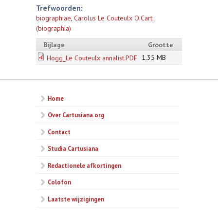
Trefwoorden:
biographiae
,
Carolus Le Couteulx O.Cart.
(biographia)
Bijlage
Grootte
1.35 MB
Hogg_Le Couteulx annalist.PDF
Home
Over Cartusiana.org
Contact
Studia Cartusiana
Redactionele afkortingen
Colofon
Laatste wijzigingen