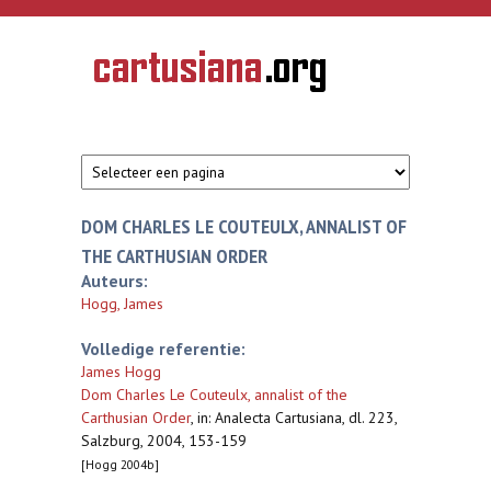
Overslaan en naar de inhoud gaan
CARTUSIANA
Geschiedenis
van de
kartuizerorde
in de
Nederlanden
DOM CHARLES LE COUTEULX, ANNALIST OF
THE CARTHUSIAN ORDER
Auteurs:
Hogg, James
Volledige referentie:
James Hogg
Dom Charles Le Couteulx, annalist of the
Carthusian Order
,
in: Analecta Cartusiana, dl. 223,
Salzburg, 2004, 153-159
[Hogg 2004b]