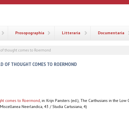
ANA
Prosopographia
Litteraria
Documentaria
d of thought comes to Roermond
RLD OF THOUGHT COMES TO ROERMOND
ught comes to Roermond
,
in: Krijn Pansters (ed.), The Carthusians in the Low 
 Miscellanea Neerlandica, 43 / Studia Cartusiana, 4)