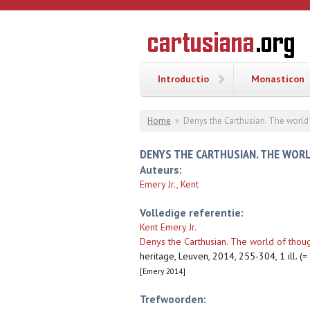
Overslaan en naar de inhoud gaan
CARTUSI
Geschiedenis
van de
kartuizerorde
in de
Nederlanden
Introductio
Monasticon
U bent hier
Home
»
Denys the Carthusian. The worl
DENYS THE CARTHUSIAN. THE WO
Auteurs:
Emery Jr., Kent
Volledige referentie:
Kent Emery Jr.
Denys the Carthusian. The world of tho
heritage, Leuven, 2014, 255-304, 1 ill. (=
[Emery 2014]
Trefwoorden: