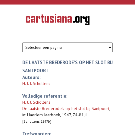
Overslaan en naar de inhoud gaan
CARTUSIANA
Geschiedenis
van de
kartuizerorde
in de
Nederlanden
DE LAATSTE BREDERODE'S OP HET SLOT BIJ
SANTPOORT
Auteurs:
H. J. J. Scholtens
Volledige referentie:
H. J. J. Scholtens
De laatste Brederode's op het slot bij Santpoort
,
in: Haerlem Jaarboek, 1947, 74-81, ill.
[Scholtens 1947b]
Trefwoorden: