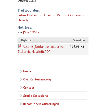
[Ausems 1965]
Trefwoorden:
Petrus Dorlandus O.Cart. ↔ Petrus Diesthemius:
Elckerlyc
Notities:
Zie
[Vos 1965a]
.
Bijlage
Grootte
453.68 KB
Ausems_Dorlandus auteur van
Elckerlijc. Naschrift.PDF
Home
Over Cartusiana.org
Contact
Studia Cartusiana
Redactionele afkortingen