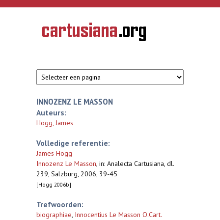
Overslaan en naar de inhoud gaan
CARTUSIANA
Geschiedenis
van de
kartuizerorde
in de
Nederlanden
INNOZENZ LE MASSON
Auteurs:
Hogg, James
Volledige referentie:
James Hogg
Innozenz Le Masson
,
in: Analecta Cartusiana, dl.
239, Salzburg, 2006, 39-45
[Hogg 2006b]
Trefwoorden:
biographiae
,
Innocentius Le Masson O.Cart.